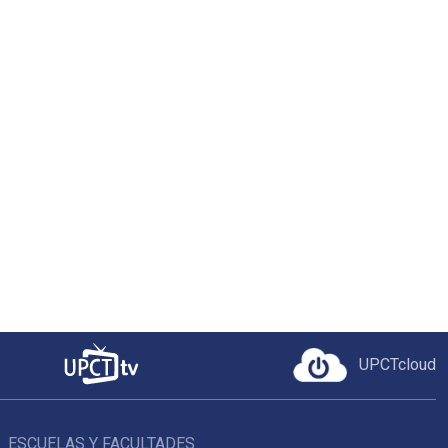
UPCTcloud
ESCUELAS Y FACULTADES